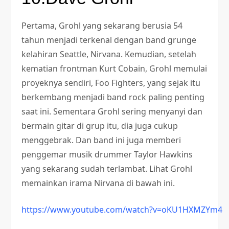
Pertama, Grohl yang sekarang berusia 54
tahun menjadi terkenal dengan band grunge
kelahiran Seattle, Nirvana. Kemudian, setelah
kematian frontman Kurt Cobain, Grohl memulai
proyeknya sendiri, Foo Fighters, yang sejak itu
berkembang menjadi band rock paling penting
saat ini. Sementara Grohl sering menyanyi dan
bermain gitar di grup itu, dia juga cukup
menggebrak. Dan band ini juga memberi
penggemar musik drummer Taylor Hawkins
yang sekarang sudah terlambat. Lihat Grohl
memainkan irama Nirvana di bawah ini.
https://www.youtube.com/watch?v=oKU1HXMZYm4