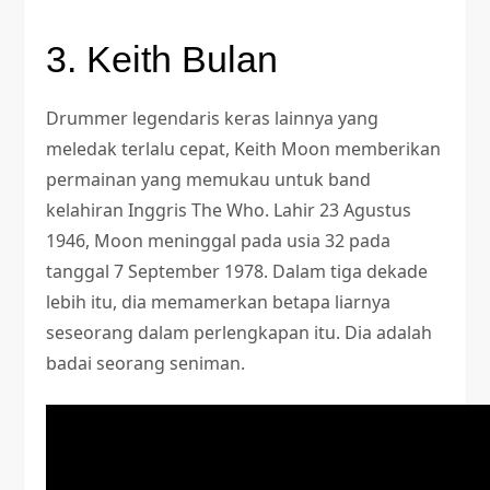
3. Keith Bulan
Drummer legendaris keras lainnya yang
meledak terlalu cepat, Keith Moon memberikan
permainan yang memukau untuk band
kelahiran Inggris The Who. Lahir 23 Agustus
1946, Moon meninggal pada usia 32 pada
tanggal 7 September 1978. Dalam tiga dekade
lebih itu, dia memamerkan betapa liarnya
seseorang dalam perlengkapan itu. Dia adalah
badai seorang seniman.