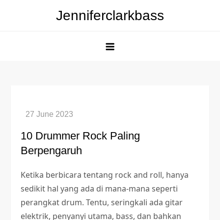
Skip
Jenniferclarkbass
to
content
10 Drummer Rock Paling
Berpengaruh
Ketika berbicara tentang rock and roll, hanya
sedikit hal yang ada di mana-mana seperti
perangkat drum. Tentu, seringkali ada gitar
elektrik, penyanyi utama, bass, dan bahkan