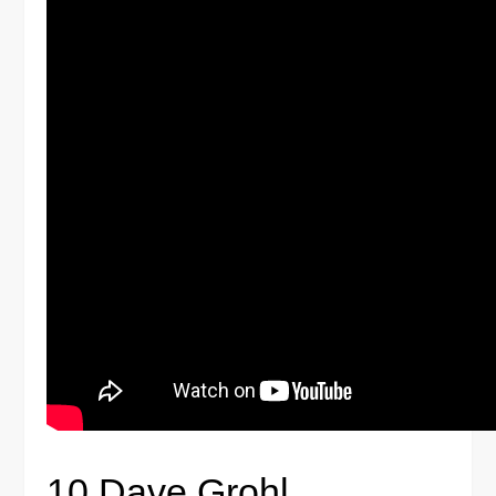
10.Dave Grohl