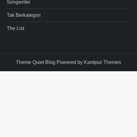
Songwriter
Tak Berkategori
The List
Theme Quiet Blog Powered by
Kantipur Themes