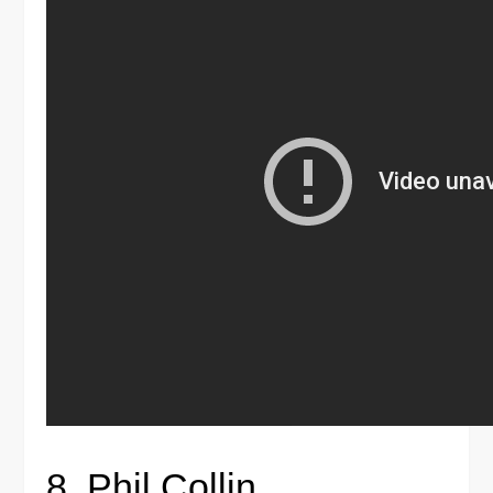
8. Phil Collin