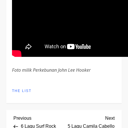
Foto milik Perkebunan John Lee Hooker
THE LIST
P
Previous
Next
Previous
Next
Post
Post
6 Lagu Surf Rock
5 Lagu Camila Cabello