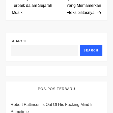
o
Terbaik dalam Sejarah
Yang Memamerkan
Musik
Fleksibilitasnya
s
t
n
SEARCH
a
SEARCH
v
i
g
POS-POS TERBARU
a
Robert Pattinson Is Out Of His Fucking Mind In
t
Primetime