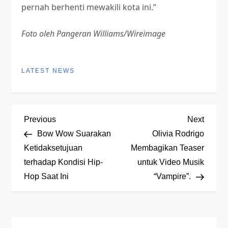
pernah berhenti mewakili kota ini.”
Foto oleh Pangeran Williams/Wireimage
LATEST NEWS
P
Previous
Next
Previous
Next
Post
Post
Bow Wow Suarakan
Olivia Rodrigo
o
Ketidaksetujuan
Membagikan Teaser
terhadap Kondisi Hip-
untuk Video Musik
s
Hop Saat Ini
“Vampire”.
t
n