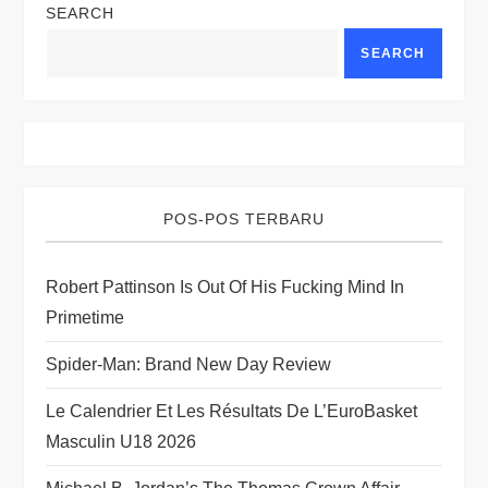
SEARCH
a
SEARCH
v
i
g
POS-POS TERBARU
a
t
Robert Pattinson Is Out Of His Fucking Mind In
Primetime
i
Spider-Man: Brand New Day Review
o
Le Calendrier Et Les Résultats De L’EuroBasket
n
Masculin U18 2026