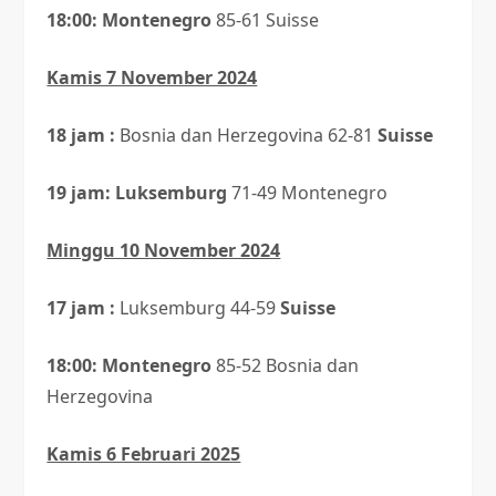
18:00: Montenegro
85-61 Suisse
Kamis 7 November 2024
18 jam :
Bosnia dan Herzegovina 62-81
Suisse
19 jam: Luksemburg
71-49 Montenegro
Minggu 10 November 2024
17 jam :
Luksemburg 44-59
Suisse
18:00: Montenegro
85-52 Bosnia dan
Herzegovina
Kamis 6 Februari 2025