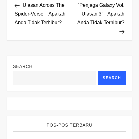
Post
Post
Ulasan Across The
‘Penjaga Galaxy Vol.
o
Spider-Verse – Apakah
Ulasan 3’ – Apakah
Anda Tidak Terhibur?
Anda Tidak Terhibur?
s
t
n
SEARCH
a
SEARCH
v
i
g
POS-POS TERBARU
a