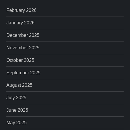
February 2026
January 2026
December 2025
November 2025
October 2025
September 2025
August 2025
July 2025
June 2025
May 2025