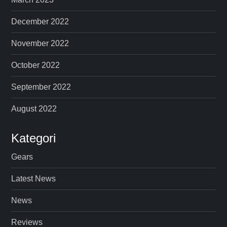
December 2022
November 2022
October 2022
September 2022
August 2022
Kategori
Gears
Latest News
News
Reviews