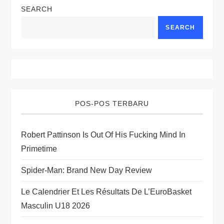
SEARCH
a
SEARCH
v
i
g
POS-POS TERBARU
a
t
Robert Pattinson Is Out Of His Fucking Mind In
Primetime
i
Spider-Man: Brand New Day Review
o
Le Calendrier Et Les Résultats De L’EuroBasket
n
Masculin U18 2026