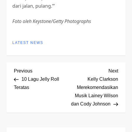
dari jalan, pulang.’”
Foto oleh Keystone/Getty Photographs
LATEST NEWS
P
Previous
Next
Previous
Next
Post
Post
10 Lagu Jelly Roll
Kelly Clarkson
o
Teratas
Merekomendasikan
Musik Lainey Wilson
s
dan Cody Johnson
t
n