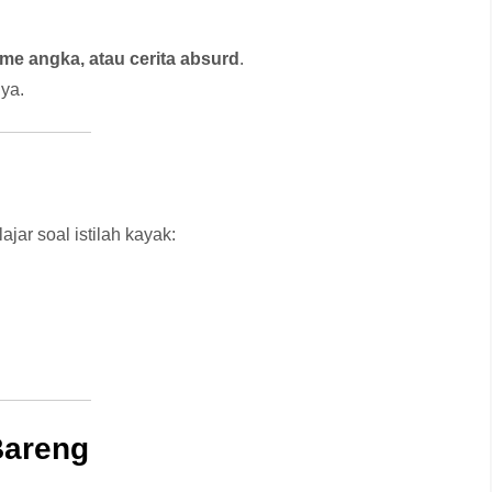
me angka, atau cerita absurd
.
ya.
jar soal istilah kayak:
 Bareng