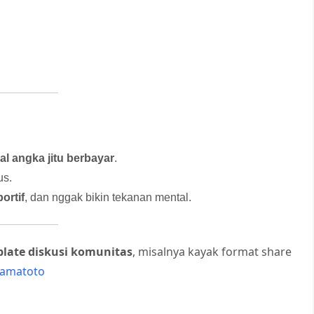
ual angka jitu berbayar
.
us.
portif
, dan nggak bikin tekanan mental.
late diskusi komunitas
, misalnya kayak format share
amatoto