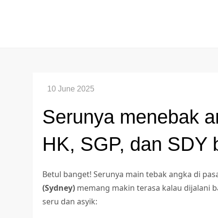
Skip
to
content
Serunya menebak a
HK, SGP, dan SDY 
Betul banget! Serunya main tebak angka di pa
(Sydney)
memang makin terasa kalau dijalani ba
seru dan asyik: