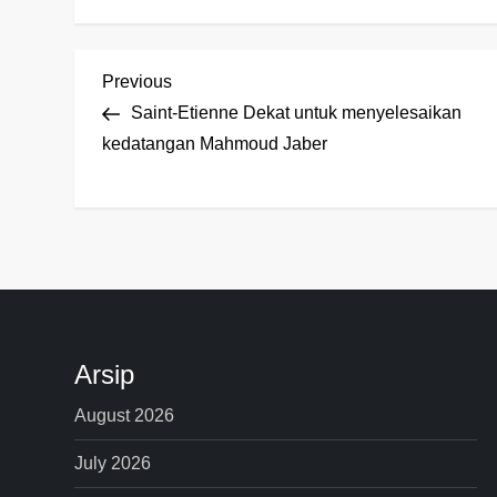
P
Previous
Previous
Post
Saint-Etienne Dekat untuk menyelesaikan
o
kedatangan Mahmoud Jaber
s
t
n
a
Arsip
v
August 2026
i
July 2026