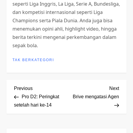
seperti Liga Inggris, La Liga, Serie A, Bundesliga,
dan kompetisi internasional seperti Liga
Champions serta Piala Dunia. Anda juga bisa
menemukan opini ahli, highlight video, hingga
berita terkini mengenai perkembangan dalam
sepak bola.
TAK BERKATEGORI
P
Previous
Next
Previous
Next
Post
Post
Pro D2: Peringkat
Brive mengatasi Agen
o
setelah hari ke-14
s
t