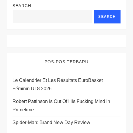
SEARCH
n
SEARCH
a
v
i
POS-POS TERBARU
g
Le Calendrier Et Les Résultats EuroBasket
a
Féminin U18 2026
t
Robert Pattinson Is Out Of His Fucking Mind In
i
Primetime
o
Spider-Man: Brand New Day Review