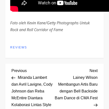
Foto oleh Kevin Kane/Getty Photographs Untuk
Rock and Roll Corridor of Fame
REVIEWS
P
Previous
Next
Previous
Next
Post
Post
Miranda Lambert
Lainey Wilson
o
dan Avril Lavigne, Cody
Membangun Artis Baru
Johnson dan Reba
dengan Bell Backside
s
McEntire Diantara
Barn Dance di CMA Fest
t
Kolaborasi Lintas Style