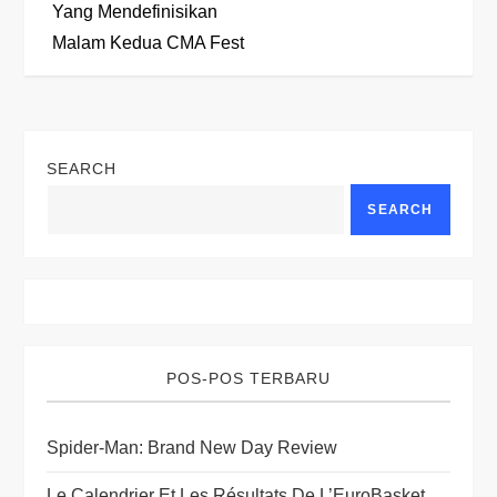
Yang Mendefinisikan
n
Malam Kedua CMA Fest
a
v
SEARCH
i
SEARCH
g
a
t
POS-POS TERBARU
i
Spider-Man: Brand New Day Review
o
Le Calendrier Et Les Résultats De L’EuroBasket