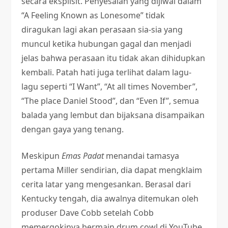
secara eksplisit. Penyesalan yang dijiwai dalam
“A Feeling Known as Lonesome” tidak
diragukan lagi akan perasaan sia-sia yang
muncul ketika hubungan gagal dan menjadi
jelas bahwa perasaan itu tidak akan dihidupkan
kembali. Patah hati juga terlihat dalam lagu-
lagu seperti “I Want”, “At all times November”,
“The place Daniel Stood”, dan “Even If”, semua
balada yang lembut dan bijaksana disampaikan
dengan gaya yang tenang.
Meskipun
Emas Padat
menandai tamasya
pertama Miller sendirian, dia dapat mengklaim
cerita latar yang mengesankan. Berasal dari
Kentucky tengah, dia awalnya ditemukan oleh
produser Dave Cobb setelah Cobb
memergokinya bermain drum cowl di YouTube