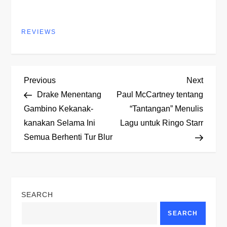
REVIEWS
P
Previous
Next
Previous
Next
Post
Post
Drake Menentang
Paul McCartney tentang
o
Gambino Kekanak-
“Tantangan” Menulis
kanakan Selama Ini
Lagu untuk Ringo Starr
s
Semua Berhenti Tur Blur
t
n
SEARCH
a
SEARCH