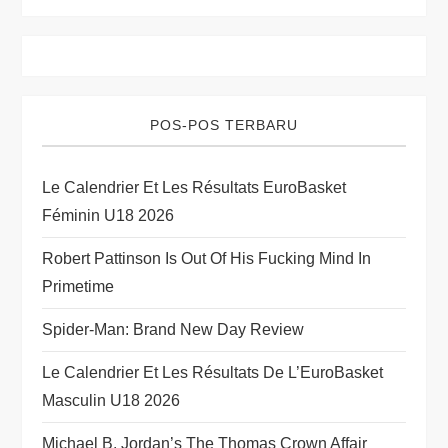
v
i
g
POS-POS TERBARU
a
t
Le Calendrier Et Les Résultats EuroBasket
Féminin U18 2026
i
Robert Pattinson Is Out Of His Fucking Mind In
o
Primetime
n
Spider-Man: Brand New Day Review
Le Calendrier Et Les Résultats De L’EuroBasket
Masculin U18 2026
Michael B. Jordan’s The Thomas Crown Affair