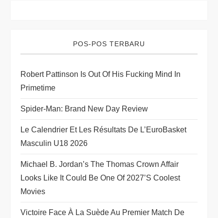
i
g
POS-POS TERBARU
a
t
Robert Pattinson Is Out Of His Fucking Mind In
Primetime
i
Spider-Man: Brand New Day Review
o
Le Calendrier Et Les Résultats De L’EuroBasket
n
Masculin U18 2026
Michael B. Jordan’s The Thomas Crown Affair
Looks Like It Could Be One Of 2027’s Coolest
Movies
Victoire Face À La Suède Au Premier Match De