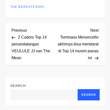
TAK BERKATEGORI
P
Previous
Next
Previous
Next
Post
Post
2 Cadors Top 14
Tommaso Menoncello
o
penandatangan
akhirnya bisa mendarat
VEULULE JJ van The
di Top 14 musim panas
s
Mean
ini
t
n
SEARCH
a
SEARCH
v