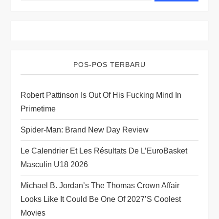
v
i
g
POS-POS TERBARU
a
Robert Pattinson Is Out Of His Fucking Mind In
t
Primetime
i
Spider-Man: Brand New Day Review
o
Le Calendrier Et Les Résultats De L’EuroBasket
Masculin U18 2026
n
Michael B. Jordan’s The Thomas Crown Affair
Looks Like It Could Be One Of 2027’s Coolest
Movies