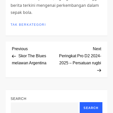
berita terkini mengenai perkembangan dalam
sepak bola.
TAK BERKATEGORI
P
Previous
Next
Previous
Next
Post
Post
Skor The Blues
Peringkat Pro D2 2024-
o
melawan Argentina
2025 – Persatuan rugbi
s
t
n
SEARCH
a
SEARCH