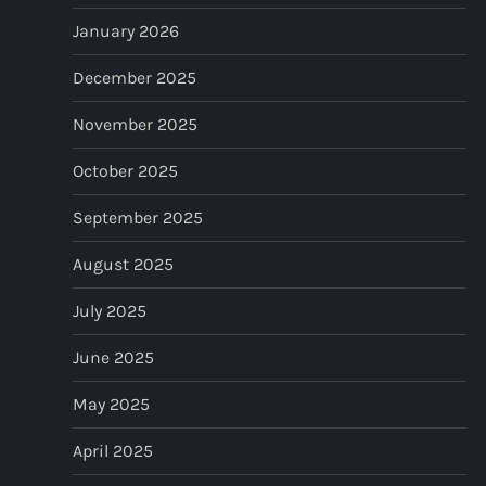
a
January 2026
t
December 2025
i
November 2025
o
October 2025
n
September 2025
August 2025
July 2025
June 2025
May 2025
April 2025