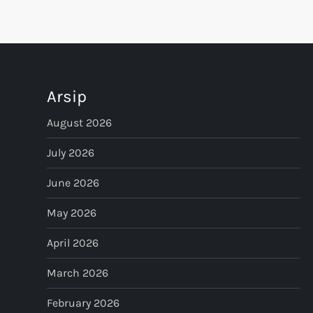
o
s
t
Arsip
s
August 2026
p
July 2026
June 2026
a
May 2026
g
April 2026
i
March 2026
n
February 2026