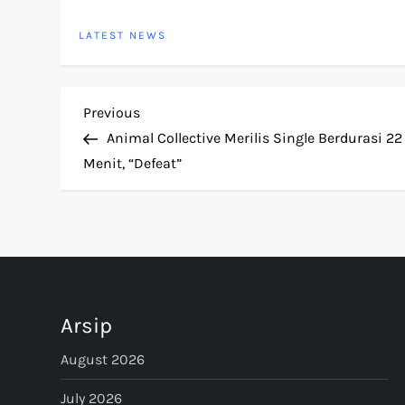
LATEST NEWS
P
Previous
Previous
Post
Animal Collective Merilis Single Berdurasi 22
o
Menit, “Defeat”
s
t
n
Arsip
a
August 2026
v
July 2026