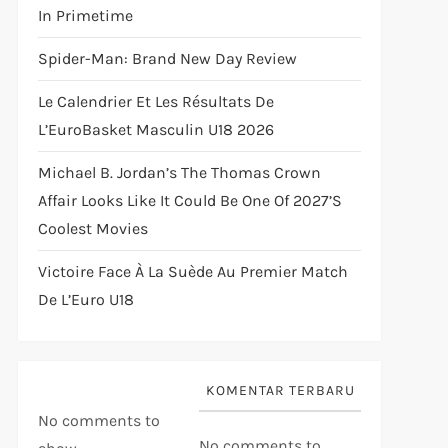
In Primetime
Spider-Man: Brand New Day Review
Le Calendrier Et Les Résultats De
L’EuroBasket Masculin U18 2026
Michael B. Jordan’s The Thomas Crown
Affair Looks Like It Could Be One Of 2027’s
Coolest Movies
Victoire Face À La Suède Au Premier Match
De L’Euro U18
KOMENTAR TERBARU
No comments to
No comments to