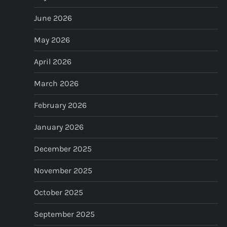
i
June 2026
g
May 2026
a
April 2026
t
March 2026
i
February 2026
o
January 2026
n
December 2025
November 2025
October 2025
September 2025