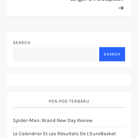
t
n
a
SEARCH
v
SEARCH
i
g
a
POS-POS TERBARU
t
Spider-Man: Brand New Day Review
i
Le Calendrier Et Les Résultats De L’EuroBasket