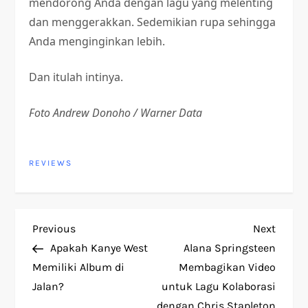
mendorong Anda dengan lagu yang melenting
dan menggerakkan. Sedemikian rupa sehingga
Anda menginginkan lebih.
Dan itulah intinya.
Foto Andrew Donoho / Warner Data
REVIEWS
P
Previous
Next
Previous
Next
Post
Post
Apakah Kanye West
Alana Springsteen
o
Memiliki Album di
Membagikan Video
Jalan?
untuk Lagu Kolaborasi
s
dengan Chris Stapleton