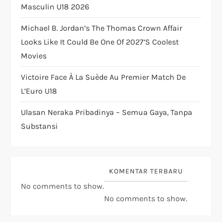
o
Masculin U18 2026
n
Michael B. Jordan’s The Thomas Crown Affair
Looks Like It Could Be One Of 2027’s Coolest
Movies
Victoire Face À La Suède Au Premier Match De
L’Euro U18
Ulasan Neraka Pribadinya – Semua Gaya, Tanpa
Substansi
KOMENTAR TERBARU
No comments to show.
No comments to show.