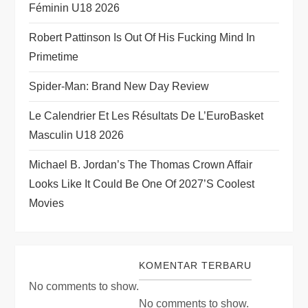
i
Féminin U18 2026
o
Robert Pattinson Is Out Of His Fucking Mind In
Primetime
n
Spider-Man: Brand New Day Review
Le Calendrier Et Les Résultats De L’EuroBasket
Masculin U18 2026
Michael B. Jordan’s The Thomas Crown Affair
Looks Like It Could Be One Of 2027’s Coolest
Movies
KOMENTAR TERBARU
No comments to show.
No comments to show.