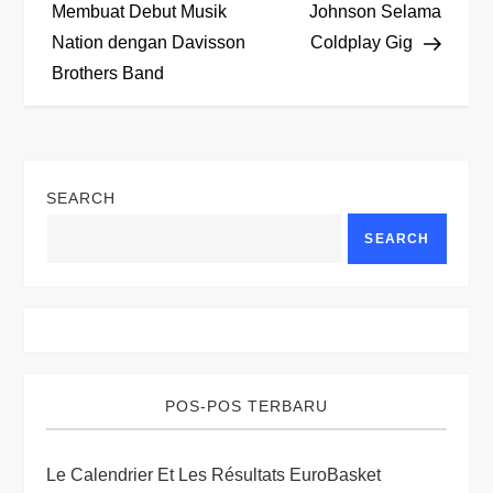
Membuat Debut Musik
Johnson Selama
s
Nation dengan Davisson
Coldplay Gig
t
Brothers Band
n
a
SEARCH
v
SEARCH
i
g
a
POS-POS TERBARU
t
Le Calendrier Et Les Résultats EuroBasket