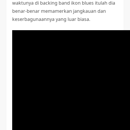
waktunya di backing band ikon blues itulah dia
benar-benar memamerkan jangkauan dan
keserbagunaannya yang luar biasa.