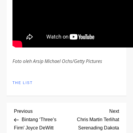
Foto oleh Arsip Michael Ochs/Getty Pictures
THE LIST
P
Previous
Next
Previous
Next
Post
Post
Bintang ‘Three’s
Chris Martin Terlihat
o
Firm’ Joyce DeWitt
Serenading Dakota