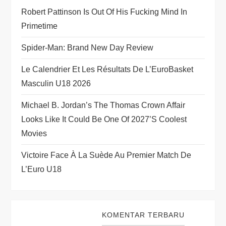
t
Robert Pattinson Is Out Of His Fucking Mind In
Primetime
i
Spider-Man: Brand New Day Review
o
Le Calendrier Et Les Résultats De L’EuroBasket
n
Masculin U18 2026
Michael B. Jordan’s The Thomas Crown Affair
Looks Like It Could Be One Of 2027’s Coolest
Movies
Victoire Face À La Suède Au Premier Match De
L’Euro U18
KOMENTAR TERBARU