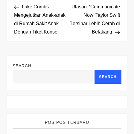
P
Post
Post
Luke Combs
Ulasan: ‘Communicate
o
Mengejutkan Anak-anak
Now’ Taylor Swift
di Rumah Sakit Anak
Bersinar Lebih Cerah di
s
Dengan Tiket Konser
Belakang
t
n
SEARCH
a
SEARCH
v
i
g
POS-POS TERBARU
a