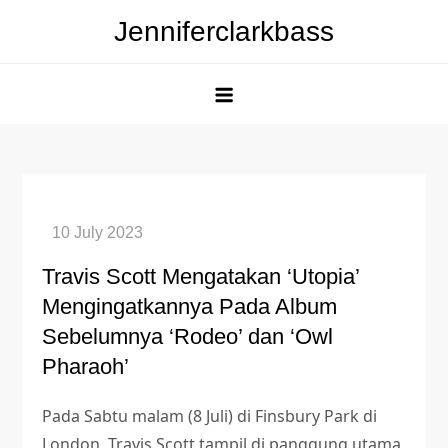
Skip
Jenniferclarkbass
to
content
Travis Scott Mengatakan ‘Utopia’
Mengingatkannya Pada Album
Sebelumnya ‘Rodeo’ dan ‘Owl
Pharaoh’
Pada Sabtu malam (8 Juli) di Finsbury Park di
London, Travis Scott tampil di panggung utama