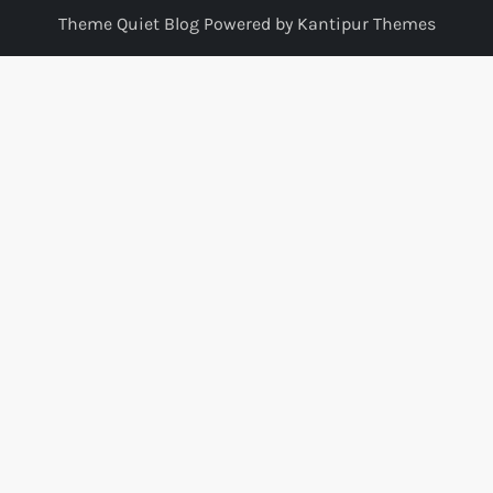
Theme Quiet Blog Powered by
Kantipur Themes