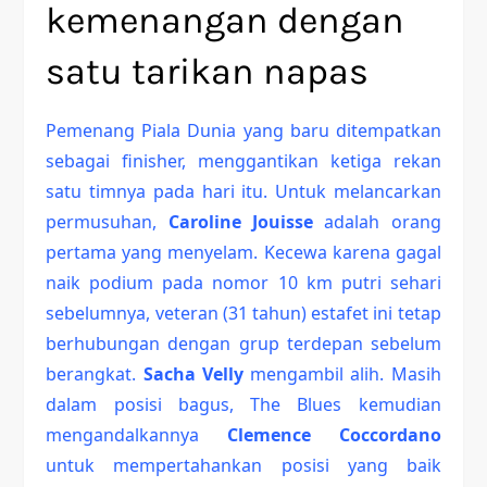
kemenangan dengan
satu tarikan napas
Pemenang Piala Dunia yang baru ditempatkan
sebagai finisher, menggantikan ketiga rekan
satu timnya pada hari itu. Untuk melancarkan
permusuhan,
Caroline Jouisse
adalah orang
pertama yang menyelam. Kecewa karena gagal
naik podium pada nomor 10 km putri sehari
sebelumnya, veteran (31 tahun) estafet ini tetap
berhubungan dengan grup terdepan sebelum
berangkat.
Sacha Velly
mengambil alih. Masih
dalam posisi bagus, The Blues kemudian
mengandalkannya
Clemence Coccordano
untuk mempertahankan posisi yang baik