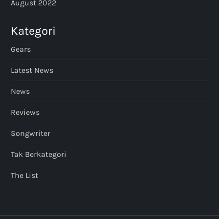
August 2022
Kategori
Gears
Latest News
News
Reviews
Songwriter
Tak Berkategori
The List