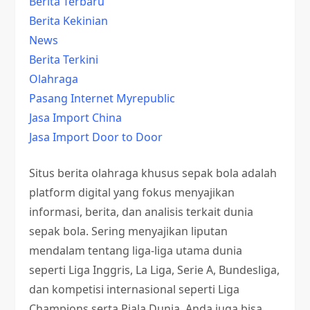
Berita Terbaru
Berita Kekinian
News
Berita Terkini
Olahraga
Pasang Internet Myrepublic
Jasa Import China
Jasa Import Door to Door
Situs berita olahraga khusus sepak bola adalah
platform digital yang fokus menyajikan
informasi, berita, dan analisis terkait dunia
sepak bola. Sering menyajikan liputan
mendalam tentang liga-liga utama dunia
seperti Liga Inggris, La Liga, Serie A, Bundesliga,
dan kompetisi internasional seperti Liga
Champions serta Piala Dunia. Anda juga bisa