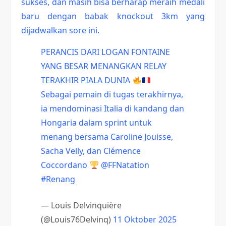
sukses, dan masih bisa berharap meraih medali
baru dengan babak knockout 3km yang
dijadwalkan sore ini.
PERANCIS DARI LOGAN FONTAINE
YANG BESAR MENANGKAN RELAY
TERAKHIR PIALA DUNIA
Sebagai pemain di tugas terakhirnya,
ia mendominasi Italia di kandang dan
Hongaria dalam sprint untuk
menang bersama Caroline Jouisse,
Sacha Velly, dan Clémence
Coccordano
@FFNatation
#Renang
— Louis Delvinquière
(@Louis76Delvinq)
11 Oktober 2025