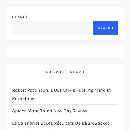
n
SEARCH
a
SEARCH
v
i
g
POS-POS TERBARU
a
t
Robert Pattinson Is Out Of His Fucking Mind In
Primetime
i
Spider-Man: Brand New Day Review
o
Le Calendrier Et Les Résultats De L’EuroBasket