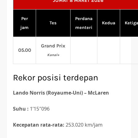
JUMAT 8 MARET 2026
Per
Perdana
Tes
Kedua
Ketig
jam
menteri
Grand Prix
05.00
Kanal+
Rekor posisi terdepan
Lando Norris (Royaume-Uni) – McLaren
Suhu :
1’15″096
Kecepatan rata-rata:
253.020 km/jam