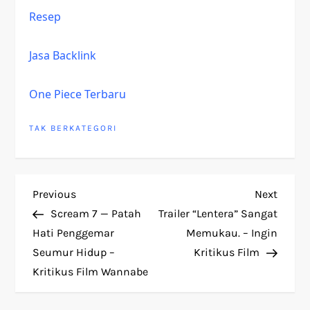
Resep
Jasa Backlink
One Piece Terbaru
TAK BERKATEGORI
P
Previous
Next
Previous
Next
Post
Post
Scream 7 — Patah
Trailer “Lentera” Sangat
o
Hati Penggemar
Memukau. – Ingin
Seumur Hidup –
Kritikus Film
s
Kritikus Film Wannabe
t