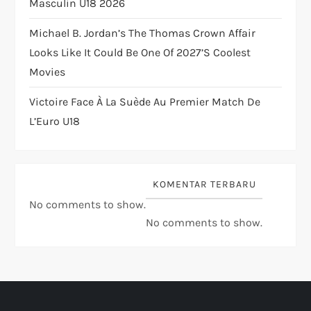
n
Masculin U18 2026
Michael B. Jordan’s The Thomas Crown Affair
Looks Like It Could Be One Of 2027’s Coolest
Movies
Victoire Face À La Suède Au Premier Match De
L’Euro U18
KOMENTAR TERBARU
No comments to show.
No comments to show.