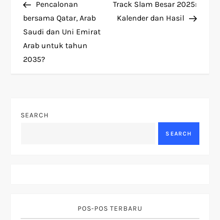
Post
Post
Pencalonan
Track Slam Besar 2025:
o
bersama Qatar, Arab
Kalender dan Hasil
Saudi dan Uni Emirat
s
Arab untuk tahun
t
2035?
n
a
SEARCH
v
SEARCH
i
g
a
POS-POS TERBARU