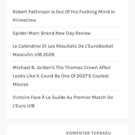
t
Robert Pattinson Is Out Of His Fucking Mind In
i
Primetime
o
Spider-Man: Brand New Day Review
n
Le Calendrier Et Les Résultats De L’EuroBasket
Masculin U18 2026
Michael B. Jordan’s The Thomas Crown Affair
Looks Like It Could Be One Of 2027’s Coolest
Movies
Victoire Face À La Suède Au Premier Match De
L’Euro U18
KOMENTAR TERBARU