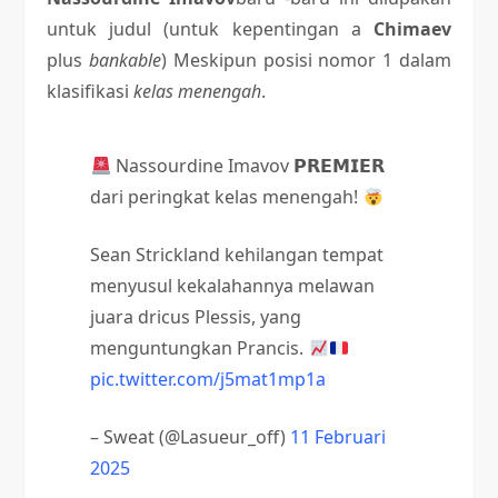
untuk judul (untuk kepentingan a
Chimaev
plus
bankable
) Meskipun posisi nomor 1 dalam
klasifikasi
kelas menengah
.
Nassourdine Imavov 𝗣𝗥𝗘𝗠𝗜𝗘𝗥
dari peringkat kelas menengah!
Sean Strickland kehilangan tempat
menyusul kekalahannya melawan
juara dricus Plessis, yang
menguntungkan Prancis.
pic.twitter.com/j5mat1mp1a
– Sweat (@Lasueur_off)
11 Februari
2025