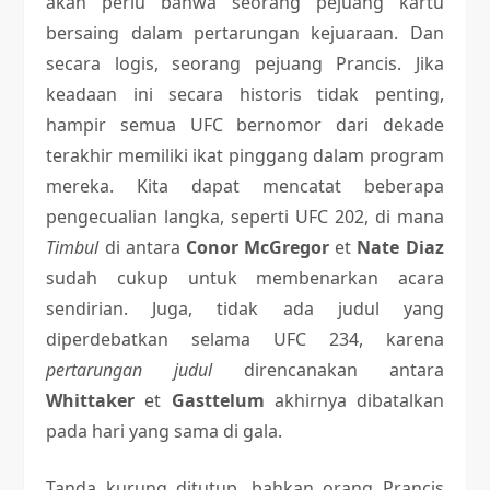
akan perlu bahwa seorang pejuang kartu
bersaing dalam pertarungan kejuaraan. Dan
secara logis, seorang pejuang Prancis. Jika
keadaan ini secara historis tidak penting,
hampir semua UFC bernomor dari dekade
terakhir memiliki ikat pinggang dalam program
mereka. Kita dapat mencatat beberapa
pengecualian langka, seperti UFC 202, di mana
Timbul
di antara
Conor McGregor
et
Nate Diaz
sudah cukup untuk membenarkan acara
sendirian. Juga, tidak ada judul yang
diperdebatkan selama UFC 234, karena
pertarungan judul
direncanakan antara
Whittaker
et
Gasttelum
akhirnya dibatalkan
pada hari yang sama di gala.
Tanda kurung ditutup, bahkan orang Prancis