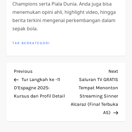
Champions serta Piala Dunia. Anda juga bisa
menemukan opini ahli, highlight video, hingga
berita terkini mengenai perkembangan dalam
sepak bola.
TAK BERKATEGORI
P
Previous
Next
Previous
Next
Post
Post
Tur Langkah ke -11
Saluran TV GRATIS
o
D’Espagne 2025:
Tempat Menonton
Kursus dan Profil Detail
Streaming Sinner
s
Alcaraz (Final Terbuka
t
AS)
n