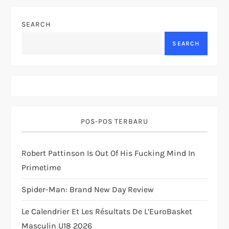
a
SEARCH
v
SEARCH
i
g
a
POS-POS TERBARU
t
Robert Pattinson Is Out Of His Fucking Mind In
i
Primetime
o
Spider-Man: Brand New Day Review
n
Le Calendrier Et Les Résultats De L’EuroBasket
Masculin U18 2026