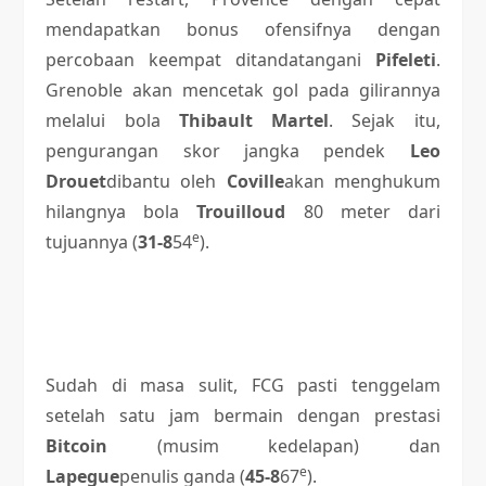
mendapatkan bonus ofensifnya dengan
percobaan keempat ditandatangani
Pifeleti
.
Grenoble akan mencetak gol pada gilirannya
melalui bola
Thibault Martel
. Sejak itu,
pengurangan skor jangka pendek
Leo
Drouet
dibantu oleh
Coville
akan menghukum
hilangnya bola
Trouilloud
80 meter dari
e
tujuannya (
31-8
54
).
Sudah di masa sulit, FCG pasti tenggelam
setelah satu jam bermain dengan prestasi
Bitcoin
(musim kedelapan) dan
e
Lapegue
penulis ganda (
45-8
67
).