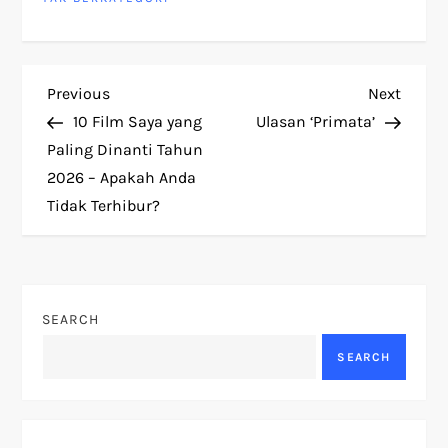
P
Previous
Next
Previous
Next
Post
Post
10 Film Saya yang
Ulasan ‘Primata’
o
Paling Dinanti Tahun
2026 – Apakah Anda
s
Tidak Terhibur?
t
n
SEARCH
a
SEARCH
v
i