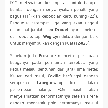
FCG melewatkan kesempatan untuk bangkit
kembali dengan menyia-nyiakan penalti yang
e
e
bagus (11
) dan kebobolan kartu kuning (22
).
Penduduk setempat juga yang akan unggul
dalam hal jumlah.
Leo Drouet
nyaris meleset
dari double, tapi
Wegrzyn
diikuti dengan baik
e
untuk menyimpulkan dengan kuat (
12-0
25
).
Sebelum jeda, Provence mencetak percobaan
ketiganya pada permainan tersebut, yang
kedua melalui sentuhan dari jarak lima meter.
Keluar dari maul,
Coville
berfungsi dengan
sempurna
Lapegue
yang lolos dalam
perlombaan silang. FCG masih akan
menyelamatkan kehormatannya setelah sirene
dengan mencetak poin pertamanya melalui