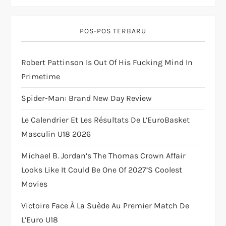
g
POS-POS TERBARU
a
t
Robert Pattinson Is Out Of His Fucking Mind In
Primetime
i
Spider-Man: Brand New Day Review
o
Le Calendrier Et Les Résultats De L’EuroBasket
n
Masculin U18 2026
Michael B. Jordan’s The Thomas Crown Affair
Looks Like It Could Be One Of 2027’s Coolest
Movies
Victoire Face À La Suède Au Premier Match De
L’Euro U18