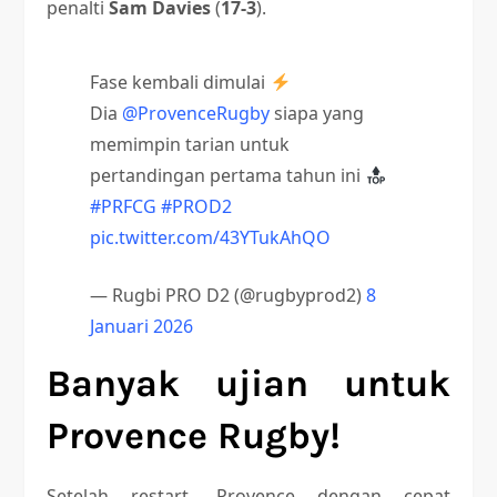
penalti
Sam Davies
(
17-3
).
Fase kembali dimulai
Dia
@ProvenceRugby
siapa yang
memimpin tarian untuk
pertandingan pertama tahun ini
#PRFCG
#PROD2
pic.twitter.com/43YTukAhQO
— Rugbi PRO D2 (@rugbyprod2)
8
Januari 2026
Banyak ujian untuk
Provence Rugby!
Setelah restart, Provence dengan cepat