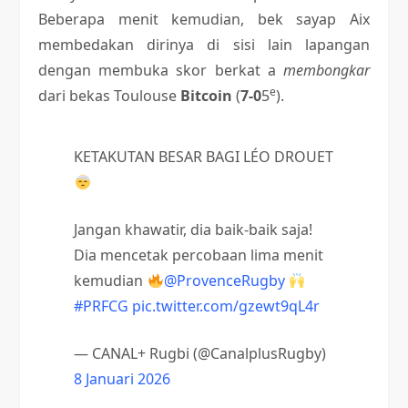
Beberapa menit kemudian, bek sayap Aix
membedakan dirinya di sisi lain lapangan
dengan membuka skor berkat a
membongkar
e
dari bekas Toulouse
Bitcoin
(
7-0
5
).
KETAKUTAN BESAR BAGI LÉO DROUET
Jangan khawatir, dia baik-baik saja!
Dia mencetak percobaan lima menit
kemudian
@ProvenceRugby
#PRFCG
pic.twitter.com/gzewt9qL4r
— CANAL+ Rugbi (@CanalplusRugby)
8 Januari 2026