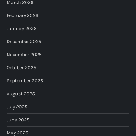
March 2026
February 2026
January 2026
December 2025
November 2025
October 2025
September 2025
August 2025
July 2025
June 2025
May 2025