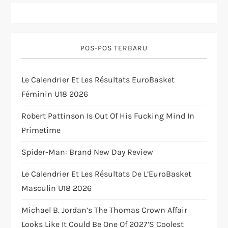
i
g
POS-POS TERBARU
a
t
Le Calendrier Et Les Résultats EuroBasket
Féminin U18 2026
i
Robert Pattinson Is Out Of His Fucking Mind In
o
Primetime
n
Spider-Man: Brand New Day Review
Le Calendrier Et Les Résultats De L’EuroBasket
Masculin U18 2026
Michael B. Jordan’s The Thomas Crown Affair
Looks Like It Could Be One Of 2027’s Coolest