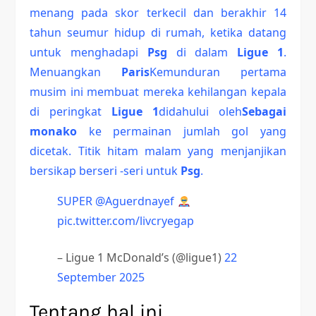
menang pada skor terkecil dan berakhir 14
tahun seumur hidup di rumah, ketika datang
untuk menghadapi
Psg
di dalam
Ligue 1
.
Menuangkan
Paris
Kemunduran pertama
musim ini membuat mereka kehilangan kepala
di peringkat
Ligue 1
didahului oleh
Sebagai
monako
ke permainan jumlah gol yang
dicetak. Titik hitam malam yang menjanjikan
bersikap berseri -seri untuk
Psg
.
SUPER
@Aguerdnayef
pic.twitter.com/livcryegap
– Ligue 1 McDonald’s (@ligue1)
22
September 2025
Tentang hal ini