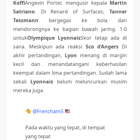
Koffi
Angevin Porter, mengusir kepala
Martin
Satriano
. Di Renard of Surfaces,
Tanner
Tessmann
bergegas ke bola dan
mendorongnya ke bagian bawah jaring. 1-0
untuk
Olympique Lyonnais
Skor tetap ada di
sana. Meskipun ada reaksi
Sco d’Angers
Di
akhir pertandingan,
Lyon
menang di margin
kecil dan menandatangani keberhasilan
keempat dalam lima pertandingan. Sudah lama
sekali
Lyonnais
belum meluncurkan musim
mereka juga.
@Frencham5
Pada waktu yang tepat, di tempat
yang tepat