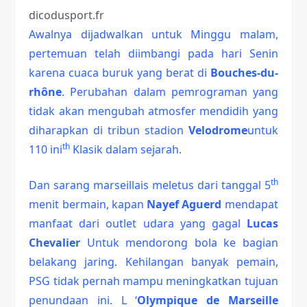
dicodusport.fr
Awalnya dijadwalkan untuk Minggu malam,
pertemuan telah diimbangi pada hari Senin
karena cuaca buruk yang berat di
Bouches-du-
rhône
. Perubahan dalam pemrograman yang
tidak akan mengubah atmosfer mendidih yang
diharapkan di tribun stadion
Velodrome
untuk
th
110 ini
Klasik dalam sejarah.
th
Dan sarang marseillais meletus dari tanggal 5
menit bermain, kapan
Nayef Aguerd
mendapat
manfaat dari outlet udara yang gagal
Lucas
Chevalier
Untuk mendorong bola ke bagian
belakang jaring. Kehilangan banyak pemain,
PSG tidak pernah mampu meningkatkan tujuan
penundaan ini. L ‘
Olympique de Marseille