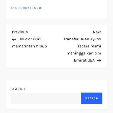
TAK BERKATEGORI
P
Previous
Next
Previous
Next
Post
Post
Bol d’or 2025
Transfer: Juan Ayuso
o
memerintah hidup
secara resmi
meninggalkan tim
s
Emirat UEA
t
n
SEARCH
a
SEARCH
v