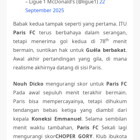
– Ligue 1 McDonald’s (@ligue1)
22
September 2025
Babak kedua tampak seperti yang pertama. ITU
Paris FC
terus berbahaya dalam serangan,
th
tetapi menerima gol kedua di 78
menit
bermain, suntikan hak untuk
Guéla berbakat
.
Awal akhir pertandingan yang gila, di mana
realisme akhirnya datang di sisi Paris.
Nouh Dicko
mengurangi skor untuk
Paris FC
Pada awal sepuluh menit terakhir bermain.
Paris bisa mempercayainya, tetapi dihukum
tendangan bebas ketiga yang diambil dari
kepala
Koneksi Emmanuel
. Selama sembilan
menit waktu tambahan,
Paris FC
Sekali lagi
mengurangi skor
CHOPER GORY
. Klub ibukota