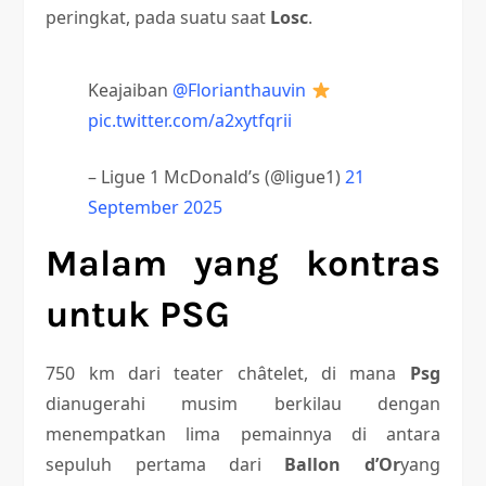
peringkat, pada suatu saat
Losc
.
Keajaiban
@Florianthauvin
pic.twitter.com/a2xytfqrii
– Ligue 1 McDonald’s (@ligue1)
21
September 2025
Malam yang kontras
untuk PSG
750 km dari teater châtelet, di mana
Psg
dianugerahi musim berkilau dengan
menempatkan lima pemainnya di antara
sepuluh pertama dari
Ballon d’Or
yang