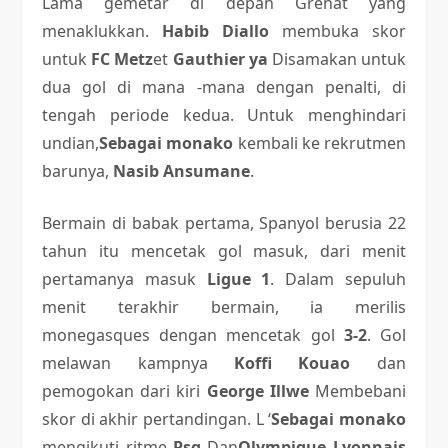
Lama gemetar di depan Grenat yang
menaklukkan.
Habib Diallo
membuka skor
untuk
FC Metz
et
Gauthier ya
Disamakan untuk
dua gol di mana -mana dengan penalti, di
tengah periode kedua. Untuk menghindari
undian,
Sebagai monako
kembali ke rekrutmen
barunya,
Nasib Ansumane
.
Bermain di babak pertama, Spanyol berusia 22
tahun itu mencetak gol masuk, dari menit
pertamanya masuk
Ligue 1
. Dalam sepuluh
menit terakhir bermain, ia merilis
monegasques dengan mencetak gol
3-2
. Gol
melawan kampnya
Koffi Kouao
dan
pemogokan dari kiri
George Illwe
Membebani
skor di akhir pertandingan. L ‘
Sebagai monako
mengikuti ritme
Psg
Dan
Olympique Lyonnais