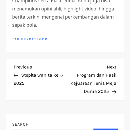
Champions serta Piala Dunia. Anda juga bisa
menemukan opini ahli, highlight video, hingga
berita terkini mengenai perkembangan dalam
sepak bola.
TAK BERKATEGORI
P
Previous
Next
Previous
Next
Post
Post
Steplta wanita ke -7
Program dan Hasil
o
2025
Kejuaraan Tenis Meja
Dunia 2025
s
t
n
SEARCH