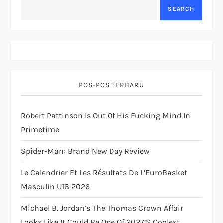
a
SEARCH
v
i
g
POS-POS TERBARU
a
Robert Pattinson Is Out Of His Fucking Mind In
t
Primetime
i
Spider-Man: Brand New Day Review
o
Le Calendrier Et Les Résultats De L’EuroBasket
Masculin U18 2026
n
Michael B. Jordan’s The Thomas Crown Affair
Looks Like It Could Be One Of 2027’s Coolest