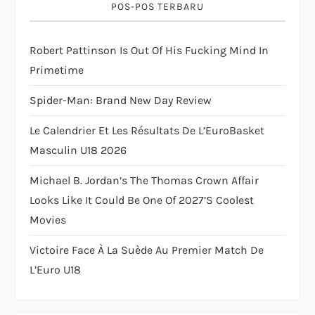
POS-POS TERBARU
t
Robert Pattinson Is Out Of His Fucking Mind In
i
Primetime
o
Spider-Man: Brand New Day Review
n
Le Calendrier Et Les Résultats De L’EuroBasket
Masculin U18 2026
Michael B. Jordan’s The Thomas Crown Affair
Looks Like It Could Be One Of 2027’s Coolest
Movies
Victoire Face À La Suède Au Premier Match De
L’Euro U18