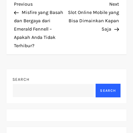
P
Previous
Next
Previous
Next
Post
Post
Misfire yang Basah
Slot Online Mobile yang
o
dan Bergaya dari
Bisa Dimainkan Kapan
Emerald Fennell –
Saja
s
Apakah Anda Tidak
t
Terhibur?
n
a
SEARCH
v
SEARCH
i
g
a