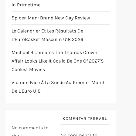
In Primetime
Spider-Man: Brand New Day Review
Le Calendrier Et Les Résultats De
L’EuroBasket Masculin U18 2026
Michael B. Jordan’s The Thomas Crown
Affair Looks Like It Could Be One Of 2027’s
Coolest Movies
Victoire Face À La Suède Au Premier Match
De L’Euro U18
KOMENTAR TERBARU
No comments to
No comments to