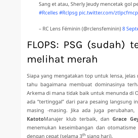
Sang et atau, Sherly Jeudy mencetak gol 
#Rcelles
#Rclpsg
pic.twitter.com/ztlpcfmcp
– RC Lens Féminin (@rclensfeminin)
8 Sep
FLOPS: PSG (sudah) te
melihat merah
Siapa yang mengatakan top untuk lensa, jelas
tahu bagaimana membuat dominasinya terha
Arkema di mana tidak baik untuk menunda di O
ada “tertinggal” dari para pesaing langsung
masing -masing. Jika ada juga perubahan
Katoto
Manajer klub terbaik, dan
Grace Ge
menemukan keseimbangan dan otomatisme of
th
dengan cepat (selama 3
siang hari).