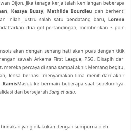
awan Dijon. Jika tenaga kerja telah kehilangan beberapa
man
,
Kessya Bussy
,
Mathilde Bourdieu
dan berhenti
 Dan inilah justru salah satu pendatang baru,
Lorena
daftarkan dua gol pertandingan, memberikan 3 poin
ensois akan dengan senang hati akan puas dengan titik
orangan sawah Arkema First League, PSG. Disapih dari
, mereka percaya di sana sampai akhir. Memang begitu.
in, lensa berhasil menyamakan lima menit dari akhir
i Kamis
Masuk ke bermain beberapa saat sebelumnya,
alidasi dan bersejarah
Sang et atau
.
r tindakan yang dilakukan dengan sempurna oleh