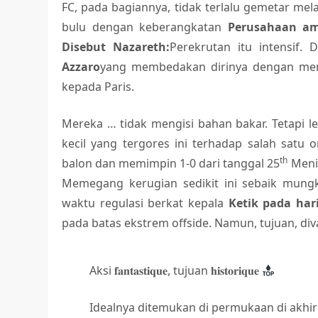
FC, pada bagiannya, tidak terlalu gemetar mel
bulu dengan keberangkatan
Perusahaan a
Disebut Nazareth:
Perekrutan itu intensif.
Azzaro
yang membedakan dirinya dengan men
kepada Paris.
Mereka … tidak mengisi bahan bakar. Tetapi l
kecil yang tergores ini terhadap salah satu 
th
balon dan memimpin 1-0 dari tanggal 25
Menit
Memegang kerugian sedikit ini sebaik mungk
waktu regulasi berkat kepala
Ketik pada har
pada batas ekstrem offside. Namun, tujuan, div
Aksi 𝐟𝐚𝐧𝐭𝐚𝐬𝐭𝐢𝐪𝐮𝐞, tujuan 𝐡𝐢𝐬𝐭𝐨𝐫𝐢𝐪𝐮𝐞
Idealnya ditemukan di permukaan di akhi