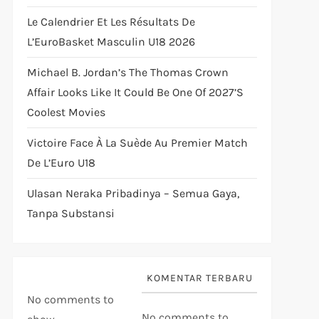
Le Calendrier Et Les Résultats De
L’EuroBasket Masculin U18 2026
Michael B. Jordan’s The Thomas Crown
Affair Looks Like It Could Be One Of 2027’s
Coolest Movies
Victoire Face À La Suède Au Premier Match
De L’Euro U18
Ulasan Neraka Pribadinya – Semua Gaya,
Tanpa Substansi
KOMENTAR TERBARU
No comments to
No comments to