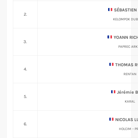
SÉBASTIEN
2.
KELOMPOK DUB
YOANN RI
3.
PAPREC ARK
THOMAS R
4.
RENTAN
Jérémie 
5.
KARAL
NICOLAS L
6.
HOLCIM – P