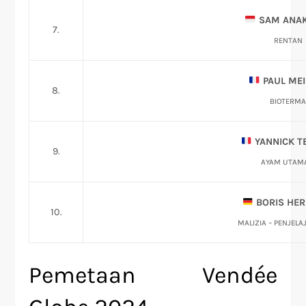
SAM ANAK
7.
RENTAN
PAUL MEI
8.
BIOTERM
YANNICK T
9.
AYAM UTAM
BORIS HE
10.
MALIZIA – PENJELA
Pemetaan Vendée