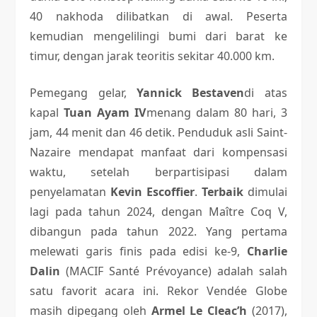
40 nakhoda dilibatkan di awal. Peserta
kemudian mengelilingi bumi dari barat ke
timur, dengan jarak teoritis sekitar 40.000 km.
Pemegang gelar,
Yannick Bestaven
di atas
kapal
Tuan Ayam IV
menang dalam 80 hari, 3
jam, 44 menit dan 46 detik. Penduduk asli Saint-
Nazaire mendapat manfaat dari kompensasi
waktu, setelah berpartisipasi dalam
penyelamatan
Kevin Escoffier
.
Terbaik
dimulai
lagi pada tahun 2024, dengan Maître Coq V,
dibangun pada tahun 2022. Yang pertama
melewati garis finis pada edisi ke-9,
Charlie
Dalin
(MACIF Santé Prévoyance) adalah salah
satu favorit acara ini. Rekor Vendée Globe
masih dipegang oleh
Armel Le Cleac’h
(2017),