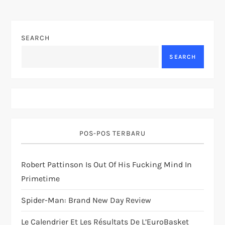
n
a
SEARCH
v
SEARCH
i
g
a
POS-POS TERBARU
t
Robert Pattinson Is Out Of His Fucking Mind In
i
Primetime
o
Spider-Man: Brand New Day Review
n
Le Calendrier Et Les Résultats De L’EuroBasket