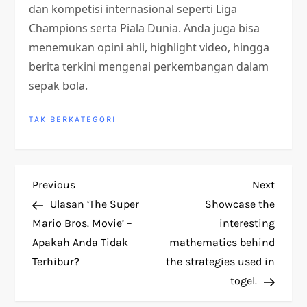
dan kompetisi internasional seperti Liga
Champions serta Piala Dunia. Anda juga bisa
menemukan opini ahli, highlight video, hingga
berita terkini mengenai perkembangan dalam
sepak bola.
TAK BERKATEGORI
P
Previous
Next
Previous
Next
Post
Post
Ulasan ‘The Super
Showcase the
o
Mario Bros. Movie’ –
interesting
Apakah Anda Tidak
mathematics behind
s
Terhibur?
the strategies used in
t
togel.