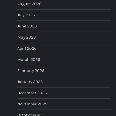
August 2026
v
July 2026
i
June 2026
g
May 2026
a
April 2026
t
March 2026
i
February 2026
o
January 2026
n
December 2025
November 2025
October 2025