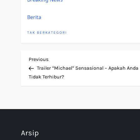
Berita
TAK BERKATEGORI
P
Previous
Previous
Post
Trailer “Michael” Sensasional – Apakah Anda
o
Tidak Terhibur?
s
t
n
Arsip
a