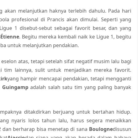
g akan melanjutkan haknya terlebih dahulu. Pada hari
bola profesional di Prancis akan dimulai. Seperti yang
i Ligue 1 disebut-sebut sebagai favorit besar, dan yang
-Étienne
. Begitu mereka kembali naik ke Ligue 1, begitu
oba untuk melanjutkan pendakian.
selon atas, tetapi setelah sifat negatif musim lalu bagi
 tim lainnya, sulit untuk menjadikan mereka favorit.
irk
yang hampir mencapai pendakian, tetapi mengganti
n
Guingamp
adalah salah satu tim yang paling banyak
mpaknya ditakdirkan berjuang untuk bertahan hidup.
ang nyaris lolos tahun lalu, harus segera menaikkan
2 dan berharap bisa menetap di sana
Boulogne
disusun
kat
Ajaccio
dan siapa yang akan berada dalam bahaya