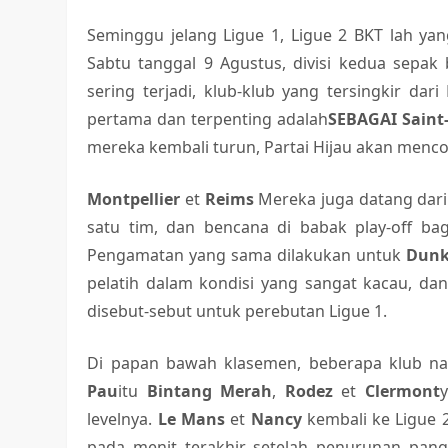
Seminggu jelang Ligue 1, Ligue 2 BKT lah yan
Sabtu tanggal 9 Agustus, divisi kedua sepak 
sering terjadi, klub-klub yang tersingkir dar
pertama dan terpenting adalah
SEBAGAI Saint
mereka kembali turun, Partai Hijau akan menc
Montpellier
et
Reims
Mereka juga datang dari e
satu tim, dan bencana di babak play-off bagi
Pengamatan yang sama dilakukan untuk
Dunk
pelatih dalam kondisi yang sangat kacau, da
disebut-sebut untuk perebutan Ligue 1.
Di papan bawah klasemen, beberapa klub na
Pau
itu
Bintang Merah
,
Rodez
et
Clermont
y
levelnya.
Le Mans
et
Nancy
kembali ke Ligue 
pada menit terakhir setelah penurunan pang