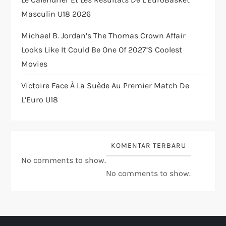
o
Masculin U18 2026
n
Michael B. Jordan’s The Thomas Crown Affair
Looks Like It Could Be One Of 2027’s Coolest
Movies
Victoire Face À La Suède Au Premier Match De
L’Euro U18
KOMENTAR TERBARU
No comments to show.
No comments to show.