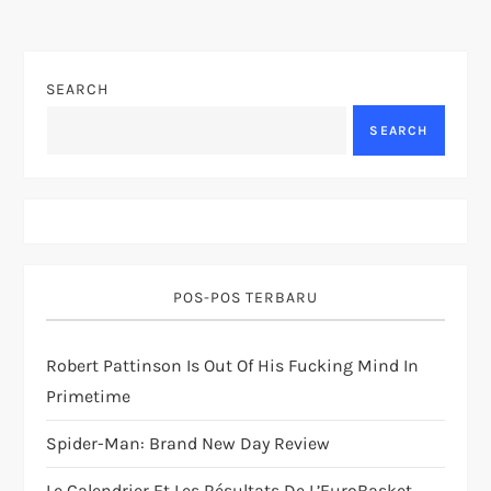
t
n
SEARCH
a
SEARCH
v
i
g
POS-POS TERBARU
a
Robert Pattinson Is Out Of His Fucking Mind In
t
Primetime
i
Spider-Man: Brand New Day Review
Le Calendrier Et Les Résultats De L’EuroBasket