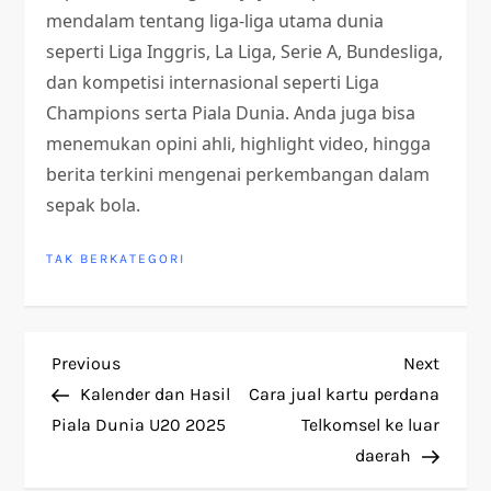
mendalam tentang liga-liga utama dunia
seperti Liga Inggris, La Liga, Serie A, Bundesliga,
dan kompetisi internasional seperti Liga
Champions serta Piala Dunia. Anda juga bisa
menemukan opini ahli, highlight video, hingga
berita terkini mengenai perkembangan dalam
sepak bola.
TAK BERKATEGORI
P
Previous
Next
Previous
Next
Post
Post
Kalender dan Hasil
Cara jual kartu perdana
o
Piala Dunia U20 2025
Telkomsel ke luar
daerah
s