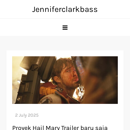
Skip
Jenniferclarkbass
to
content
Proyek Hail Mary Trailer baru saja