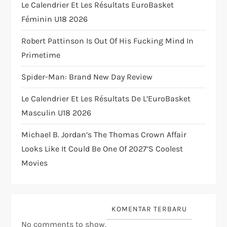
Le Calendrier Et Les Résultats EuroBasket
i
Féminin U18 2026
o
Robert Pattinson Is Out Of His Fucking Mind In
Primetime
n
Spider-Man: Brand New Day Review
Le Calendrier Et Les Résultats De L’EuroBasket
Masculin U18 2026
Michael B. Jordan’s The Thomas Crown Affair
Looks Like It Could Be One Of 2027’s Coolest
Movies
KOMENTAR TERBARU
No comments to show.