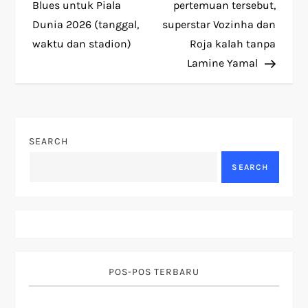
o
Blues untuk Piala
pertemuan tersebut,
Dunia 2026 (tanggal,
superstar Vozinha dan
s
waktu dan stadion)
Roja kalah tanpa
t
Lamine Yamal
n
a
SEARCH
v
SEARCH
i
g
a
POS-POS TERBARU
t