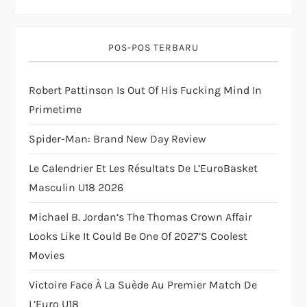
i
POS-POS TERBARU
g
a
Robert Pattinson Is Out Of His Fucking Mind In
Primetime
t
Spider-Man: Brand New Day Review
i
Le Calendrier Et Les Résultats De L’EuroBasket
o
Masculin U18 2026
Michael B. Jordan’s The Thomas Crown Affair
n
Looks Like It Could Be One Of 2027’s Coolest
Movies
Victoire Face À La Suède Au Premier Match De
L’Euro U18