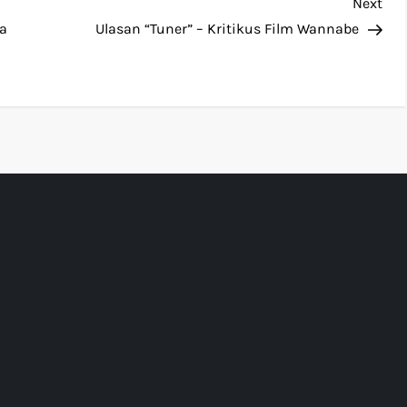
Nex
Next
Pos
ya
Ulasan “Tuner” – Kritikus Film Wannabe
2