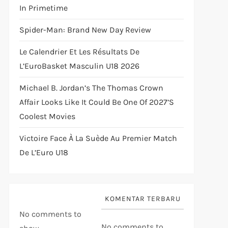
In Primetime
Spider-Man: Brand New Day Review
Le Calendrier Et Les Résultats De
L’EuroBasket Masculin U18 2026
Michael B. Jordan’s The Thomas Crown
Affair Looks Like It Could Be One Of 2027’s
Coolest Movies
Victoire Face À La Suède Au Premier Match
De L’Euro U18
KOMENTAR TERBARU
No comments to
No comments to