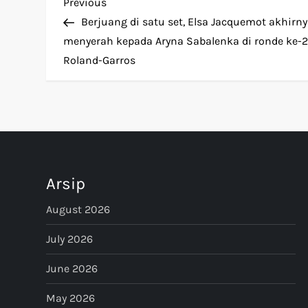
P
Previous
Previous
Post
Berjuang di satu set, Elsa Jacquemot akhirn
o
menyerah kepada Aryna Sabalenka di ronde ke-
Roland-Garros
s
t
n
a
Arsip
v
August 2026
i
July 2026
g
June 2026
a
May 2026