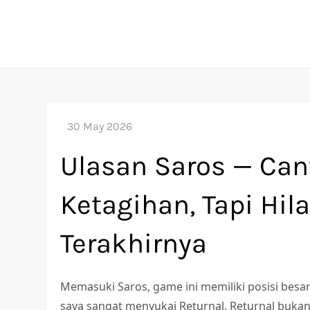
Skip
to
content
Ulasan Saros — Ca
Ketagihan, Tapi Hil
Terakhirnya
Memasuki Saros, game ini memiliki posisi besa
saya sangat menyukai Returnal. Returnal bukan