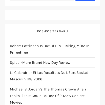
v
i
g
POS-POS TERBARU
a
Robert Pattinson Is Out Of His Fucking Mind In
t
Primetime
i
Spider-Man: Brand New Day Review
o
Le Calendrier Et Les Résultats De L’EuroBasket
Masculin U18 2026
n
Michael B. Jordan’s The Thomas Crown Affair
Looks Like It Could Be One Of 2027’s Coolest
Movies