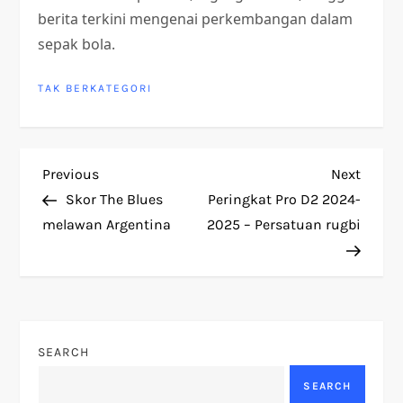
berita terkini mengenai perkembangan dalam
sepak bola.
TAK BERKATEGORI
P
Previous
Next
Previous
Next
Post
Post
Skor The Blues
Peringkat Pro D2 2024-
o
melawan Argentina
2025 – Persatuan rugbi
s
t
n
SEARCH
a
SEARCH