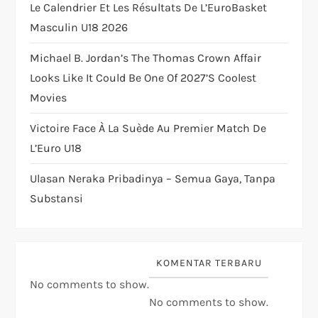
Le Calendrier Et Les Résultats De L’EuroBasket
i
Masculin U18 2026
o
Michael B. Jordan’s The Thomas Crown Affair
Looks Like It Could Be One Of 2027’s Coolest
n
Movies
Victoire Face À La Suède Au Premier Match De
L’Euro U18
Ulasan Neraka Pribadinya – Semua Gaya, Tanpa
Substansi
KOMENTAR TERBARU
No comments to show.
No comments to show.