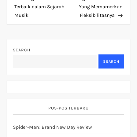
o
Terbaik dalam Sejarah
Yang Memamerkan
Musik
Fleksibilitasnya
s
t
n
SEARCH
a
SEARCH
v
i
g
POS-POS TERBARU
a
Spider-Man: Brand New Day Review
t