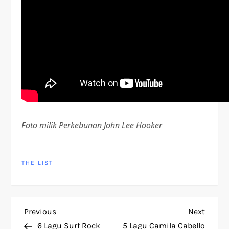
Foto milik Perkebunan John Lee Hooker
THE LIST
P
Previous
Next
Previous
Next
Post
Post
6 Lagu Surf Rock
5 Lagu Camila Cabello