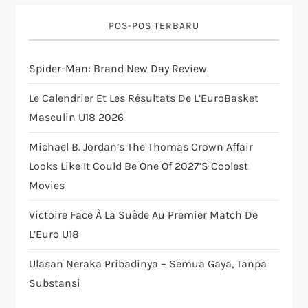
a
POS-POS TERBARU
t
Spider-Man: Brand New Day Review
i
Le Calendrier Et Les Résultats De L’EuroBasket
o
Masculin U18 2026
n
Michael B. Jordan’s The Thomas Crown Affair
Looks Like It Could Be One Of 2027’s Coolest
Movies
Victoire Face À La Suède Au Premier Match De
L’Euro U18
Ulasan Neraka Pribadinya – Semua Gaya, Tanpa
Substansi