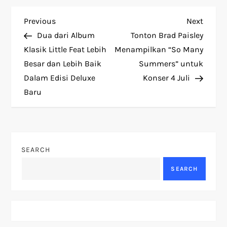
P
Previous
Next
Previous
Next
Post
Post
Dua dari Album
Tonton Brad Paisley
o
Klasik Little Feat Lebih
Menampilkan “So Many
Besar dan Lebih Baik
Summers” untuk
s
Dalam Edisi Deluxe
Konser 4 Juli
t
Baru
n
a
SEARCH
v
SEARCH
i
g