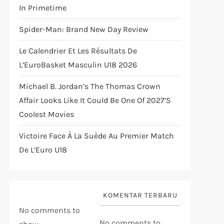
In Primetime
Spider-Man: Brand New Day Review
Le Calendrier Et Les Résultats De
L’EuroBasket Masculin U18 2026
Michael B. Jordan’s The Thomas Crown
Affair Looks Like It Could Be One Of 2027’s
Coolest Movies
Victoire Face À La Suède Au Premier Match
De L’Euro U18
KOMENTAR TERBARU
No comments to
No comments to