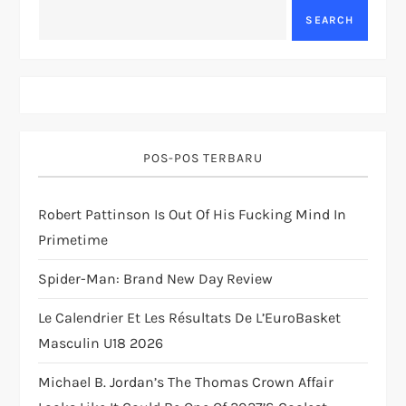
a
SEARCH
v
i
g
POS-POS TERBARU
a
t
Robert Pattinson Is Out Of His Fucking Mind In
Primetime
i
Spider-Man: Brand New Day Review
o
Le Calendrier Et Les Résultats De L’EuroBasket
n
Masculin U18 2026
Michael B. Jordan’s The Thomas Crown Affair