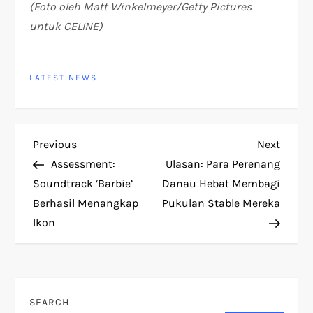
(
Foto oleh Matt Winkelmeyer/Getty Pictures
untuk CELINE
)
LATEST NEWS
P
Previous
Next
Previous
Next
Post
Post
Assessment:
Ulasan: Para Perenang
o
Soundtrack ‘Barbie’
Danau Hebat Membagi
Berhasil Menangkap
Pukulan Stable Mereka
s
Ikon
t
n
SEARCH