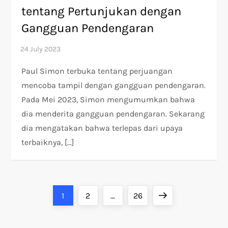
tentang Pertunjukan dengan
Gangguan Pendengaran
Paul Simon terbuka tentang perjuangan
mencoba tampil dengan gangguan pendengaran.
Pada Mei 2023, Simon mengumumkan bahwa
dia menderita gangguan pendengaran. Sekarang
dia mengatakan bahwa terlepas dari upaya
terbaiknya, […]
P
Page
Page
Page
Next
1
2
…
26
o
page