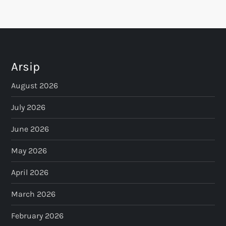
s
t
s
Arsip
p
August 2026
a
July 2026
June 2026
g
May 2026
i
April 2026
n
March 2026
a
February 2026