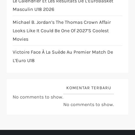
o
Le Calendrier Et Les Résultats De L’EuroBasket
Masculin U18 2026
n
Michael B. Jordan’s The Thomas Crown Affair
Looks Like It Could Be One Of 2027’s Coolest
Movies
Victoire Face À La Suède Au Premier Match De
L’Euro U18
KOMENTAR TERBARU
No comments to show.
No comments to show.