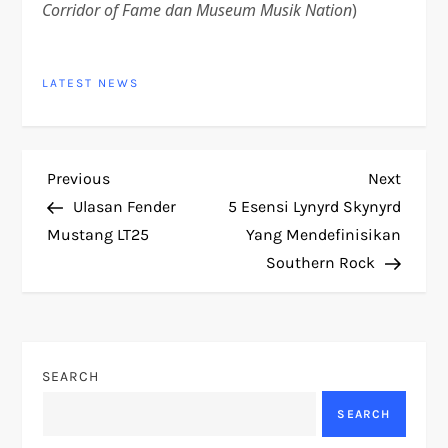
Corridor of Fame dan Museum Musik Nation
)
LATEST NEWS
P
Previous
Next
Previous
Next
Post
Post
Ulasan Fender
5 Esensi Lynyrd Skynyrd
o
Mustang LT25
Yang Mendefinisikan
Southern Rock
s
t
n
SEARCH
a
SEARCH