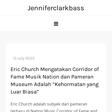
Skip
Jenniferclarkbass
to
content
Eric Church Mengatakan Corridor of
Fame Musik Nation dan Pameran
Museum Adalah “Kehormatan yang
Luar Biasa”
Eric Church adalah subyek dari pameran
terbaru di Nation Music Corridor of Fame and