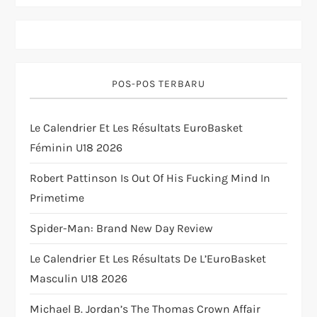
v
i
g
POS-POS TERBARU
a
Le Calendrier Et Les Résultats EuroBasket
t
Féminin U18 2026
i
Robert Pattinson Is Out Of His Fucking Mind In
Primetime
o
Spider-Man: Brand New Day Review
n
Le Calendrier Et Les Résultats De L’EuroBasket
Masculin U18 2026
Michael B. Jordan’s The Thomas Crown Affair