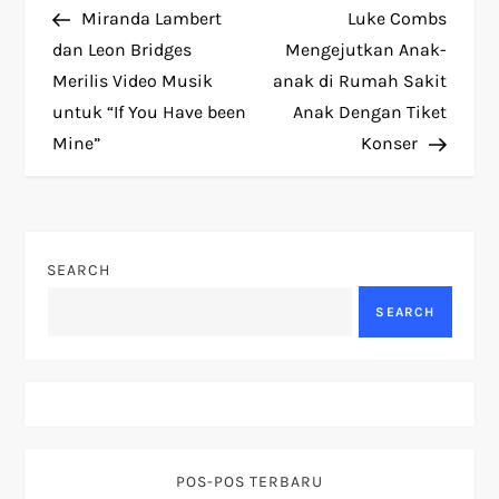
Post
Post
Miranda Lambert
Luke Combs
o
dan Leon Bridges
Mengejutkan Anak-
Merilis Video Musik
anak di Rumah Sakit
s
untuk “If You Have been
Anak Dengan Tiket
t
Mine”
Konser
n
a
SEARCH
v
SEARCH
i
g
a
POS-POS TERBARU