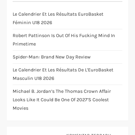
t
Le Calendrier Et Les Résultats EuroBasket
i
Féminin U18 2026
o
Robert Pattinson Is Out Of His Fucking Mind In
Primetime
n
Spider-Man: Brand New Day Review
Le Calendrier Et Les Résultats De L’EuroBasket
Masculin U18 2026
Michael B. Jordan’s The Thomas Crown Affair
Looks Like It Could Be One Of 2027’s Coolest
Movies