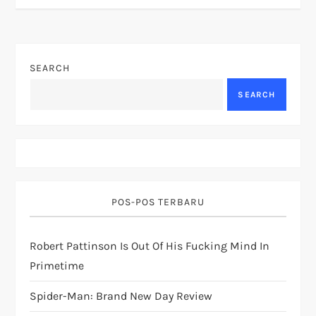
n
a
v
SEARCH
SEARCH
i
g
a
t
POS-POS TERBARU
i
Robert Pattinson Is Out Of His Fucking Mind In
Primetime
o
Spider-Man: Brand New Day Review
n