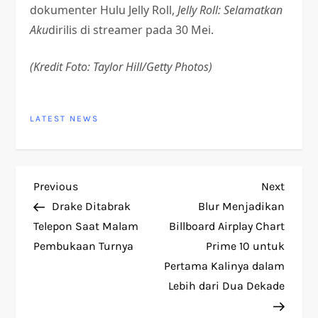
dokumenter Hulu Jelly Roll,
Jelly Roll: Selamatkan
Aku
dirilis di streamer pada 30 Mei.
(Kredit Foto: Taylor Hill/Getty Photos)
LATEST NEWS
P
Previous
Next
Previous
Next
Post
Post
Drake Ditabrak
Blur Menjadikan
o
Telepon Saat Malam
Billboard Airplay Chart
Pembukaan Turnya
Prime 10 untuk
s
Pertama Kalinya dalam
t
Lebih dari Dua Dekade