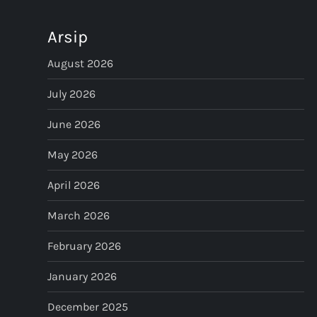
n
Arsip
a
August 2026
v
July 2026
i
June 2026
g
May 2026
a
April 2026
t
March 2026
i
February 2026
o
January 2026
n
December 2025