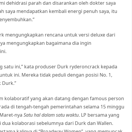
ami dehidrasi parah dan disarankan oleh dokter saya
lah saya mendapatkan kembali energi penuh saya, itu
hMenyembuhkan.”
rk mengungkapkan rencana untuk versi deluxe dari
tnya mengungkapkan bagaimana dia ingin
ni.
satu ini,” kata produser Durk ryderoncrack kepada
uk ini. Mereka tidak peduli dengan posisi No. 1,
 Durk.”
um kolaboratif yang akan datang dengan famous person
erada di tengah-tengah pemerintahan selama 15 minggu
 Maret-nya
Satu hal dalam satu waktu
. LP bersama yang
ti dua kolaborasi sebelumnya dari Durk dan Wallen.
pertama kalinya di “Broadway Women”, yang memuncak