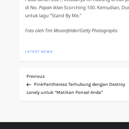
di No.
Papan iklan
Scorching 100. Kemudian, D
untuk lagu “Stand By Me.”
Foto oleh Tim Mosenfelder/Getty Photographs
LATEST NEWS
P
Previous
Previous
Post
PinkPantheress Terhubung dengan Destroy
o
Lonely untuk “Matikan Ponsel Anda”
s
t