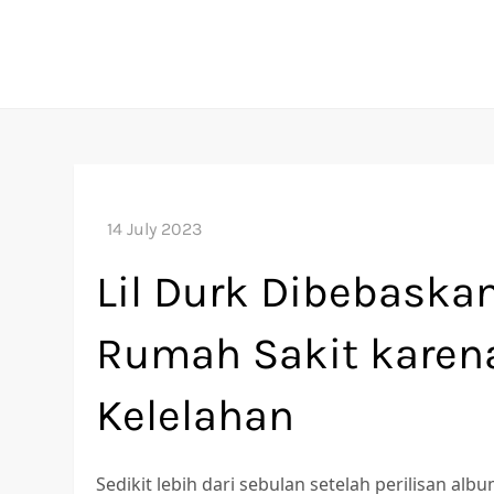
Skip
to
content
Lil Durk Dibebaskan
Rumah Sakit karena
Kelelahan
Sedikit lebih dari sebulan setelah perilisan al