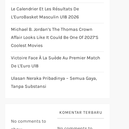
Le Calendrier Et Les Résultats De
L’EuroBasket Masculin U18 2026
Michael B. Jordan’s The Thomas Crown
Affair Looks Like It Could Be One Of 2027’s
Coolest Movies
Victoire Face À La Suède Au Premier Match
De L’Euro U18
Ulasan Neraka Pribadinya – Semua Gaya,
Tanpa Substansi
KOMENTAR TERBARU
No comments to
No comments to