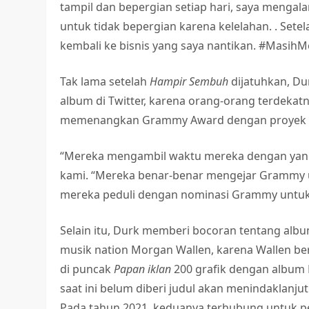
tampil dan bepergian setiap hari, saya mengal
untuk tidak bepergian karena kelelahan. . Sete
kembali ke bisnis yang saya nantikan. #Masi
Tak lama setelah
Hampir Sembuh
dijatuhkan, Du
album di Twitter, karena orang-orang terdeka
memenangkan Grammy Award dengan proyek i
“Mereka mengambil waktu mereka dengan yang 
kami. “Mereka benar-benar mengejar Grammy unt
mereka peduli dengan nominasi Grammy untuk
Selain itu, Durk memberi bocoran tentang alb
musik nation Morgan Wallen, karena Wallen b
di puncak
Papan iklan
200 grafik dengan album
saat ini belum diberi judul akan menindaklanju
Pada tahun 2021, keduanya terhubung untuk 