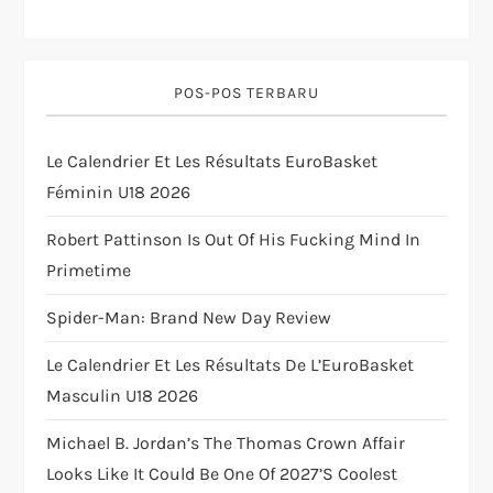
a
t
POS-POS TERBARU
i
Le Calendrier Et Les Résultats EuroBasket
Féminin U18 2026
o
Robert Pattinson Is Out Of His Fucking Mind In
n
Primetime
Spider-Man: Brand New Day Review
Le Calendrier Et Les Résultats De L’EuroBasket
Masculin U18 2026
Michael B. Jordan’s The Thomas Crown Affair
Looks Like It Could Be One Of 2027’s Coolest