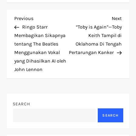
P
Previous
Next
Previous
Next
Post
Post
Ringo Starr
“Toby is Again”—Toby
o
Membagikan Sikapnya
Keith Tampil di
tentang The Beatles
Oklahoma Di Tengah
s
Menggunakan Vokal
Pertarungan Kanker
t
yang Dihasilkan AI oleh
John Lennon
n
a
v
SEARCH
SEARCH
i
g