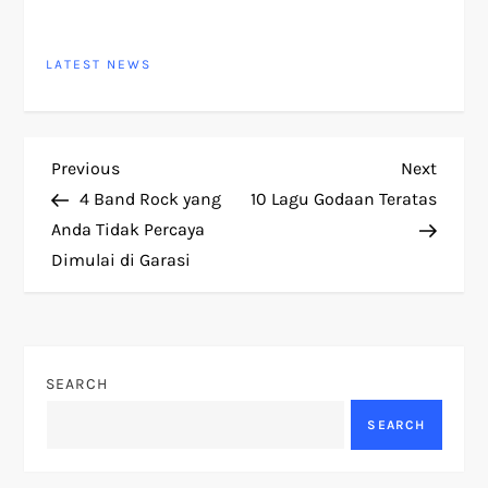
LATEST NEWS
P
Previous
Next
Previous
Next
Post
Post
4 Band Rock yang
10 Lagu Godaan Teratas
o
Anda Tidak Percaya
Dimulai di Garasi
s
t
n
SEARCH
a
SEARCH
v