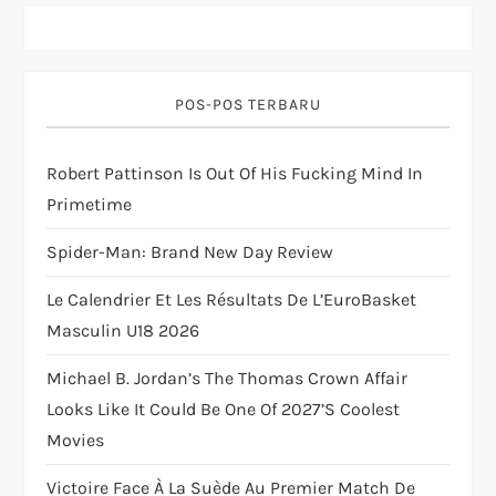
i
g
POS-POS TERBARU
a
Robert Pattinson Is Out Of His Fucking Mind In
t
Primetime
i
Spider-Man: Brand New Day Review
o
Le Calendrier Et Les Résultats De L’EuroBasket
Masculin U18 2026
n
Michael B. Jordan’s The Thomas Crown Affair
Looks Like It Could Be One Of 2027’s Coolest
Movies
Victoire Face À La Suède Au Premier Match De