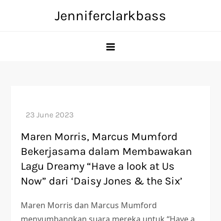
Skip
Jenniferclarkbass
to
content
Maren Morris, Marcus Mumford
Bekerjasama dalam Membawakan
Lagu Dreamy “Have a look at Us
Now” dari ‘Daisy Jones & the Six’
Maren Morris dan Marcus Mumford
menyumbangkan suara mereka untuk “Have a