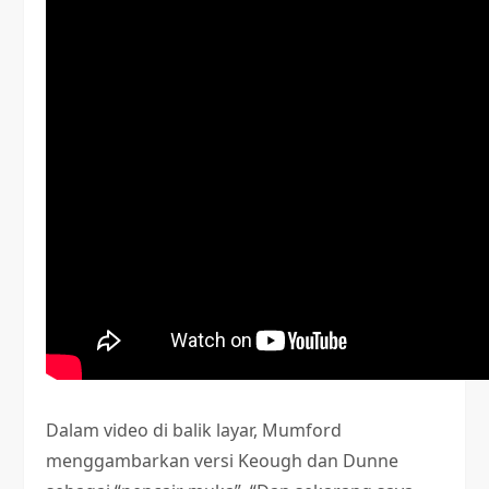
Dalam video di balik layar, Mumford
menggambarkan versi Keough dan Dunne