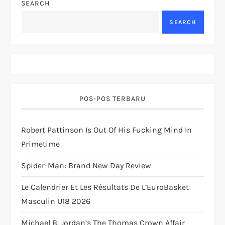
SEARCH
a
SEARCH
v
i
g
POS-POS TERBARU
a
t
Robert Pattinson Is Out Of His Fucking Mind In
Primetime
i
Spider-Man: Brand New Day Review
o
Le Calendrier Et Les Résultats De L’EuroBasket
n
Masculin U18 2026
Michael B. Jordan’s The Thomas Crown Affair