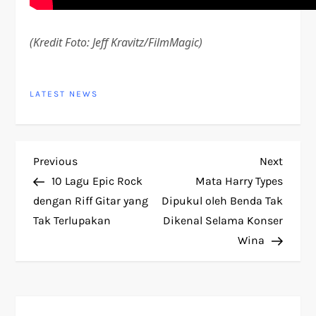
(Kredit Foto: Jeff Kravitz/FilmMagic)
LATEST NEWS
P
Previous
Next
Previous
Next
Post
Post
10 Lagu Epic Rock
Mata Harry Types
o
dengan Riff Gitar yang
Dipukul oleh Benda Tak
Tak Terlupakan
Dikenal Selama Konser
s
Wina
t
n