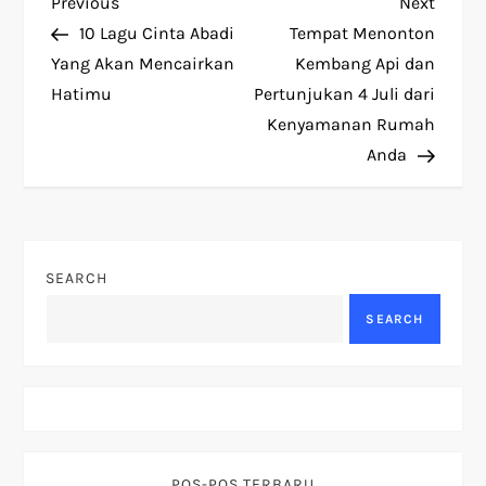
P
Previous
Next
Previous
Next
Post
Post
10 Lagu Cinta Abadi
Tempat Menonton
o
Yang Akan Mencairkan
Kembang Api dan
Hatimu
Pertunjukan 4 Juli dari
s
Kenyamanan Rumah
t
Anda
n
a
SEARCH
v
SEARCH
i
g
a
POS-POS TERBARU