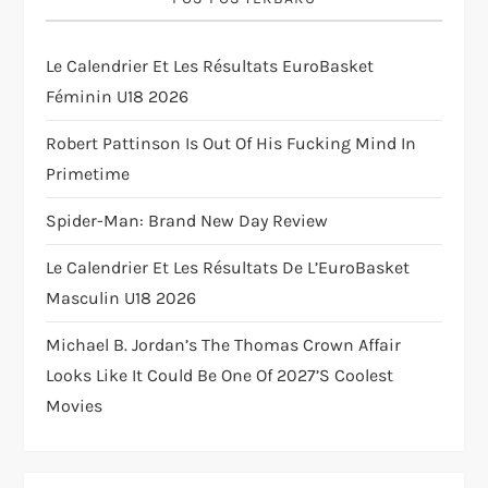
t
Le Calendrier Et Les Résultats EuroBasket
i
Féminin U18 2026
o
Robert Pattinson Is Out Of His Fucking Mind In
Primetime
n
Spider-Man: Brand New Day Review
Le Calendrier Et Les Résultats De L’EuroBasket
Masculin U18 2026
Michael B. Jordan’s The Thomas Crown Affair
Looks Like It Could Be One Of 2027’s Coolest
Movies