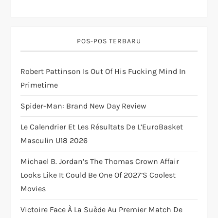
i
g
POS-POS TERBARU
a
Robert Pattinson Is Out Of His Fucking Mind In
t
Primetime
i
Spider-Man: Brand New Day Review
o
Le Calendrier Et Les Résultats De L’EuroBasket
Masculin U18 2026
n
Michael B. Jordan’s The Thomas Crown Affair
Looks Like It Could Be One Of 2027’s Coolest
Movies
Victoire Face À La Suède Au Premier Match De