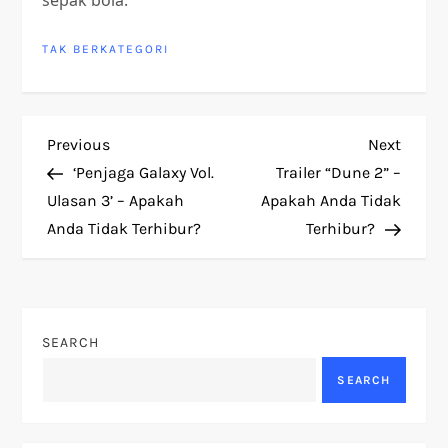
TAK BERKATEGORI
P
Previous
Next
Previous
Next
Post
Post
‘Penjaga Galaxy Vol.
Trailer “Dune 2” –
o
Ulasan 3’ – Apakah
Apakah Anda Tidak
Anda Tidak Terhibur?
Terhibur?
s
t
n
SEARCH
a
SEARCH
v