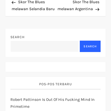
Post
Post
Skor The Blues
Skor The Blues
o
melawan Selandia Baru
melawan Argentina
s
t
SEARCH
n
SEARCH
a
v
i
POS-POS TERBARU
g
a
Robert Pattinson Is Out Of His Fucking Mind In
Primetime