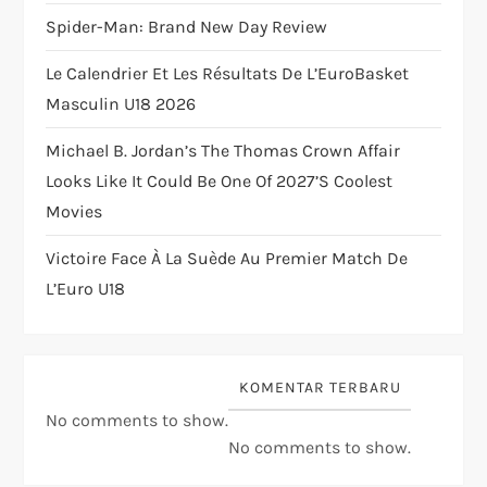
t
Spider-Man: Brand New Day Review
i
Le Calendrier Et Les Résultats De L’EuroBasket
o
Masculin U18 2026
Michael B. Jordan’s The Thomas Crown Affair
n
Looks Like It Could Be One Of 2027’s Coolest
Movies
Victoire Face À La Suède Au Premier Match De
L’Euro U18
KOMENTAR TERBARU
No comments to show.
No comments to show.